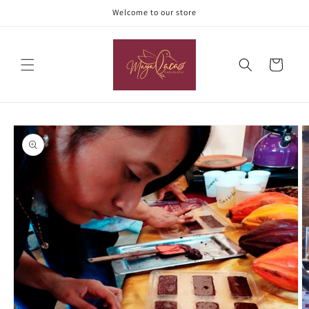
Ir
Welcome to our store
directamente
al contenido
Carrito
Ir
directamente
a la
información
del producto