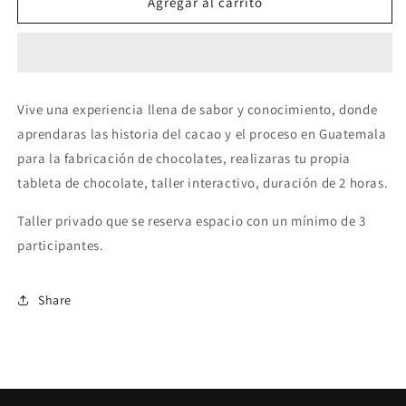
TALLER
TALLER
Agregar al carrito
DE
DE
CHOCOLATE
CHOCOLATE
Vive una experiencia llena de sabor y conocimiento, donde
aprendaras las historia del cacao y el proceso en Guatemala
para la fabricación de chocolates, realizaras tu propia
tableta de chocolate, taller interactivo, duración de 2 horas.
Taller privado que se reserva espacio con un mínimo de 3
participantes.
Share